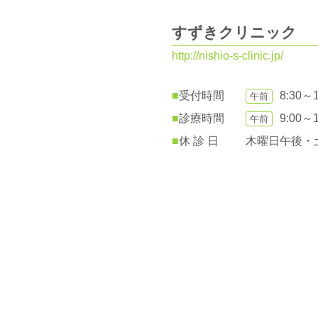
すずきクリニック
http://nishio-s-clinic.jp/
■
受付時間
8:30～1
午前
■
診療時間
9:00～1
午前
■
休 診 日
木曜日午後・